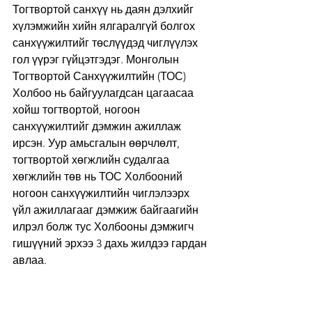
Тогтвортой санхүү нь даян дэлхийг 
хүлэмжийн хийн ялгаралгүй болгох 
санхүүжилтийг төслүүдэд чиглүүлэх 
гол үүрэг гүйцэтгэдэг. Монголын 
Тогтвортой Санхүүжилтийн (ТОС) 
Холбоо нь байгуулагдсан цагаасаа 
хойш тогтвортой, ногоон 
санхүүжилтийг дэмжин ажиллаж 
ирсэн. Уур амьсгалын өөрчлөлт, 
тогтвортой хөгжлийн судалгаа 
хөгжлийн төв нь ТОС Холбооний 
ногоон санхүүжилтийн чиглэлээрх 
үйл ажиллагааг дэмжиж байгаагийн 
илрэл болж тус Холбооны дэмжигч 
гишүүний эрхээ 3 дахь жилдээ гардан 
авлаа.