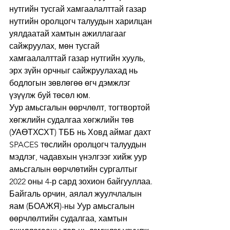
нутгийн тусгай хамгаалалттай газар 
нутгийн оролцогч талуудын харилцан 
уялдаатай хамтын ажиллагааг 
сайжруулах, мөн тусгай 
хамгаалалттай газар нутгийн хууль, 
эрх зүйн орчныг сайжруулахад нь 
бодлогын зөвлөгөө өгч дэмжлэг 
үзүүлж буй төсөл юм. 
Уур амьсгалын өөрчлөлт, тогтвортой 
хөгжлийн судалгаа хөгжлийн төв 
(УАӨТХСХТ) ТББ нь Ховд аймаг дахт 
SPACES төслийн оролцогч талуудын 
мэдлэг, чадавхын үнэлгээг хийж уур 
амьсгалын өөрчлөтийн сургалтыг 
2022 оны 4-р сард зохион байгууллаа. 
Байгаль орчин, аялал жуулчлалын 
яам (БОАЖЯ)-ны Уур амьсгалын 
өөрчлөлтийн судалгаа, хамтын 