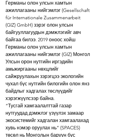
Германы олон улсын хамтын 
ажиллагааны нийгэмлэг (Gesellschaft 
für Internationale Zusammenarbeit 
(GIZ) GmbH) зэрэг олон улсын 
байгууллагуудын дэмжлэгийг авч 
байгаа билээ. 2019 оноос хойш 
Германы олон улсын хамтын 
ажиллагааны нийгэмлэг (GIZ) Монгол 
Улсын орон нутгийн иргэдийн 
амьжиргааны нөхцлийг 
сайжруулахын зэрэгцээ экологийн 
чухал бүс нутгийн билогийн олон янз 
байдлыг хадгалах төслүүдийг 
хэрэгжүүлсээр байна. 
“Тусгай хамгаалалттай газар 
нутгуудад дэмжлэг үзүүлэх замаар 
экосистемийг хадгалан хамгаалахад 
хувь нэмэр оруулах нь” (SPACES) 
төсөл нь Монголын баруун бүс 