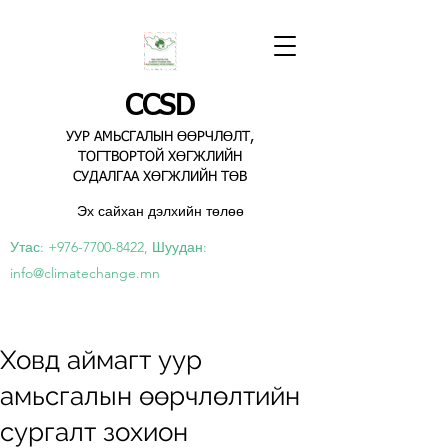
CCSD
УУР АМЬСГАЛЫН ӨӨРЧЛӨЛТ,
ТОГТВОРТОЙ ХӨГЖЛИЙН
СУДАЛГАА ХӨГЖЛИЙН ТӨВ
Эх сайхан дэлхийн төлөө
Утас:
+976-7700-8422
, Шуудан:
info@climatechange.mn
Ховд аймагт уур
амьсгалын өөрчлөлтийн
сургалт зохион