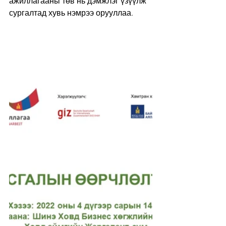
ажиллагааны төв нь дэмжлэг үзүүлж 
сургалтад хувь нэмрээ орууллаа.