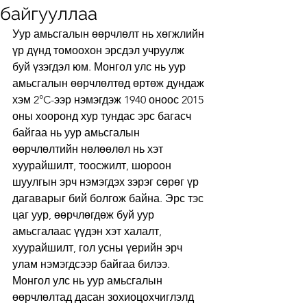
байгууллаа
Уур амьсгалын өөрчлөлт нь хөгжлийн 
үр дүнд томоохон эрсдэл учруулж 
буй үзэгдэл юм. Монгол улс нь уур 
амьсгалын өөрчлөлтөд өртөж дундаж 
хэм 2°C-ээр нэмэгдэж 1940 оноос 2015 
оны хооронд хур тундас эрс багасч 
байгаа нь уур амьсгалын 
өөрчлөлтийн нөлөөлөл нь хэт 
хуурайшилт, тоосжилт, шороон 
шуулгын эрч нэмэгдэх зэрэг сөрөг үр 
дагаварыг бий болгож байна. Эрс тэс 
цаг уур, өөрчлөгдөж буй уур 
амьсгалаас үүдэн хэт халалт, 
хуурайшилт, гол усны үерийн эрч 
улам нэмэгдсээр байгаа билээ.
Монгол улс нь уур амьсгалын 
өөрчлөлтад дасан зохиоцохчиглэлд 